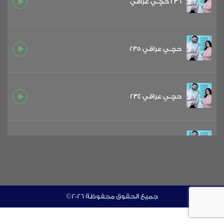
236 حچـي عراقي
حچـي عراقي 235
حچـي عراقي 234
حچـي عراقي 233
حچـي عراقي 232
©جميع الحقوق محفوظة 2026