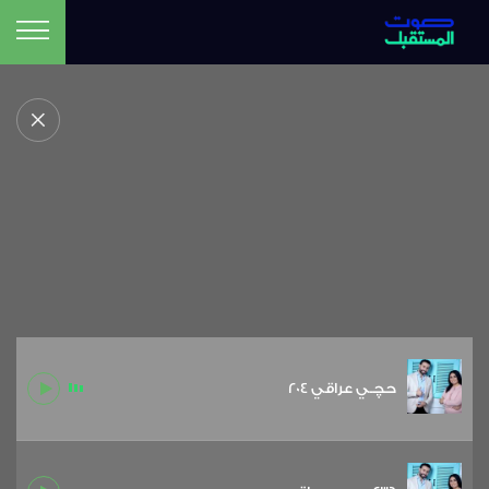
حچـي عراقي 204