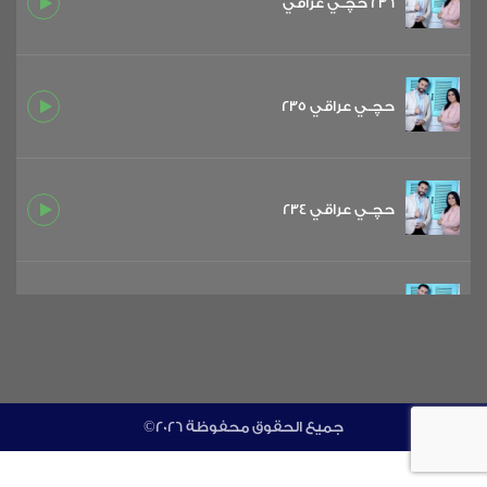
236 حچـي عراقي
حچـي عراقي 235
حچـي عراقي 234
حچـي عراقي 233
حچـي عراقي 232
©جميع الحقوق محفوظة 2026