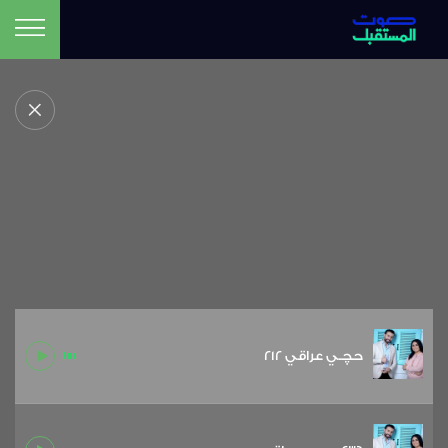
حچـي عراقي 212