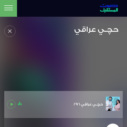
حچـي عراقي
حچـي عراقي 296