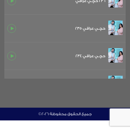
236 حچـي عراقي
حچـي عراقي 235
حچـي عراقي 234
حچـي عراقي 233
حچـي عراقي 232
©جميع الحقوق محفوظة 2026