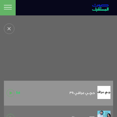
حچـي عراقي 39