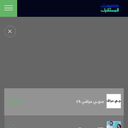
حچـي عراقي 49