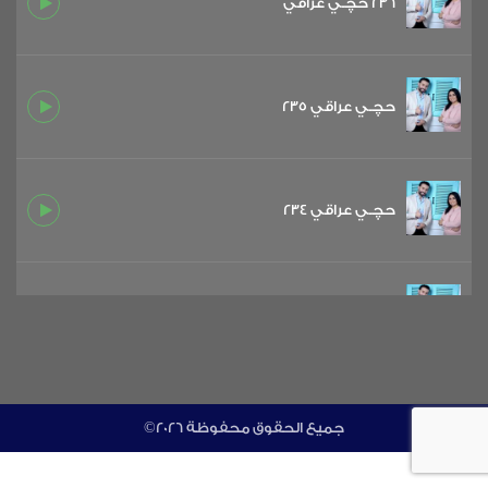
236 حچـي عراقي
حچـي عراقي 235
حچـي عراقي 234
حچـي عراقي 233
حچـي عراقي 232
©جميع الحقوق محفوظة 2026