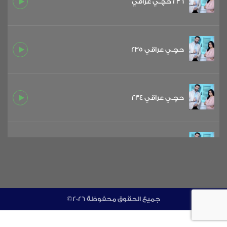
236 حچـي عراقي
حچـي عراقي 235
حچـي عراقي 234
حچـي عراقي 233
حچـي عراقي 232
©جميع الحقوق محفوظة 2026