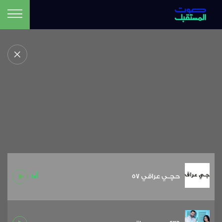
حچـي عراقي 57