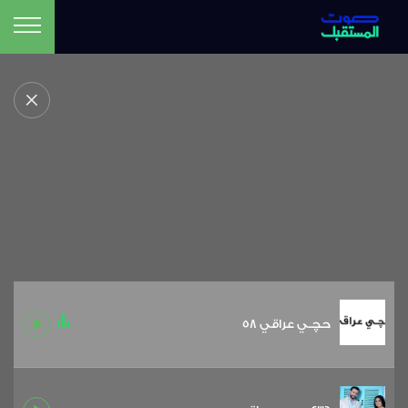
حچـي عراقي 58