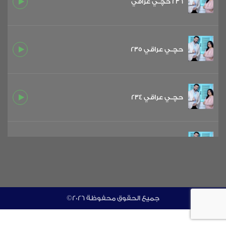
236 حچـي عراقي
حچـي عراقي 235
حچـي عراقي 234
حچـي عراقي 233
حچـي عراقي 232
©جميع الحقوق محفوظة 2026