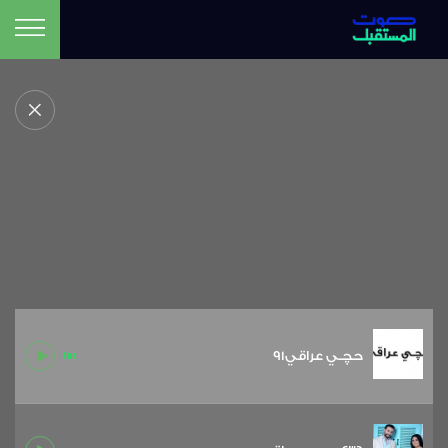
حچـي عراقي91