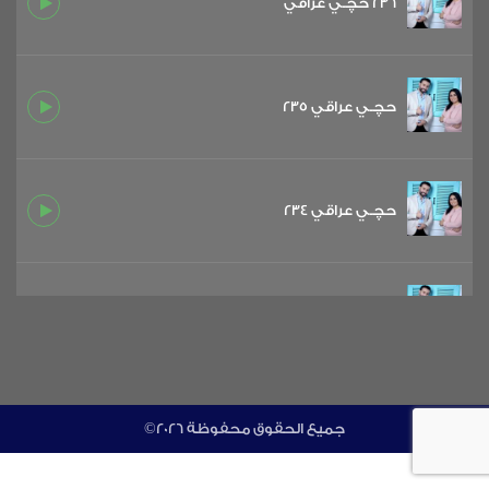
236 حچـي عراقي
حچـي عراقي 235
حچـي عراقي 234
حچـي عراقي 233
حچـي عراقي 232
©جميع الحقوق محفوظة 2026