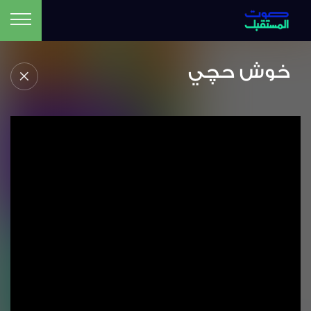
خوش حچي