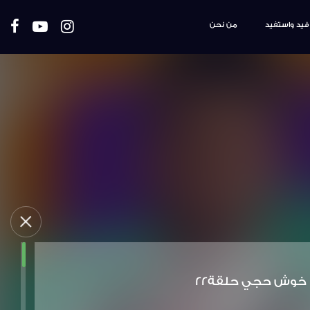
فيد واستفيد
من نحن
خوش حجي حلقة22