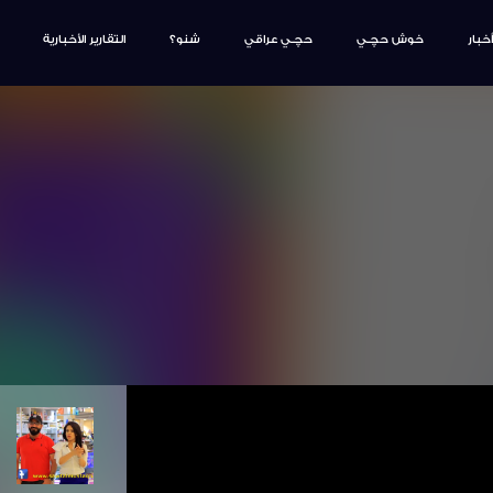
أخبار
خوش حچـي
حچـي عراقي
شنو؟
التقارير الأخبارية