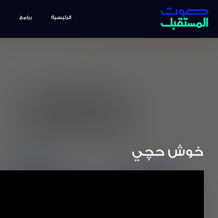
الرئيسية
برامج
خوش حچي