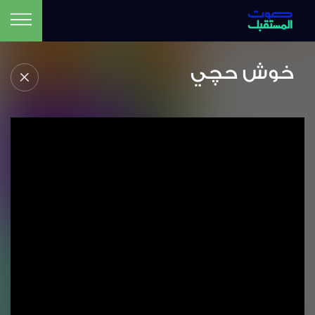
خوش حچي