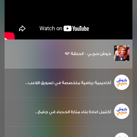
خوش حچـي – الحلقة 93
أكاديمية رياضية متخصصة في تسويق اللاعب...
أكتمل اعادة بناء منارة الحدباء في جامع...