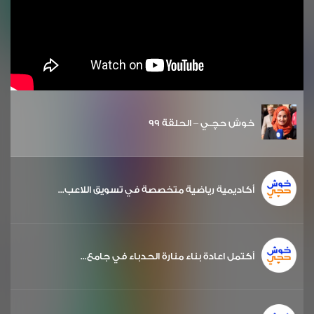
خوش حچـي – الحلقة 99
أكاديمية رياضية متخصصة في تسويق اللاعب...
أكتمل اعادة بناء منارة الحدباء في جامع...