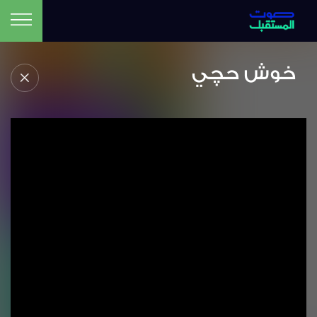
خوش حچي