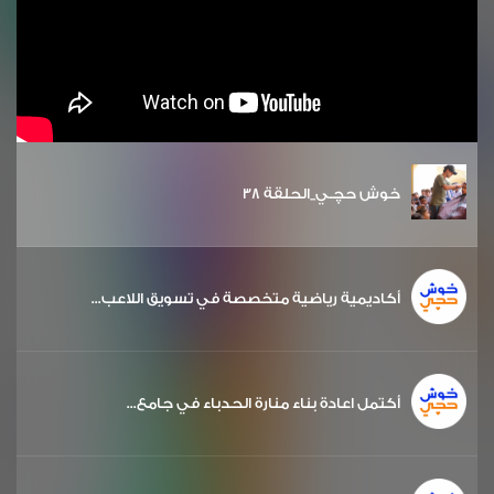
خوش حچـي_الحلقة 38
أكاديمية رياضية متخصصة في تسويق اللاعب...
أكتمل اعادة بناء منارة الحدباء في جامع...