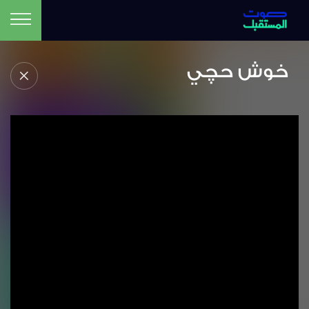
خوش حچي