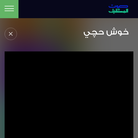
خوش حچي