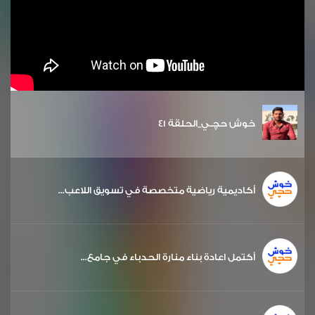
خوش حچـي_الحلقة 41
أكاديمية رياضية متخصصة في تسويق اللاعب...
أكتمل اعادة بناء منارة الحدباء في جامع...