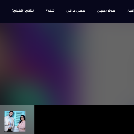
أخبار
خوش حچـي
حچـي عراقي
شنو؟
التقارير الأخبارية