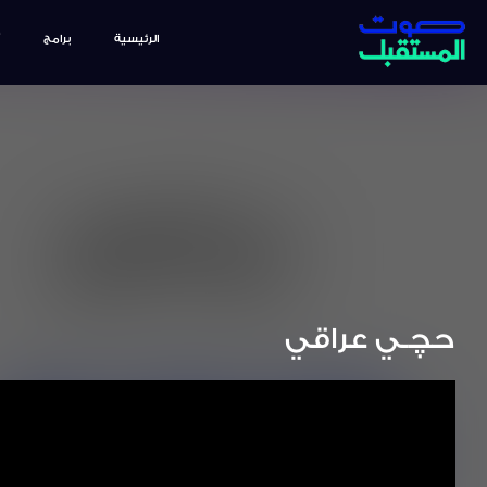
الرئيسية
برامج
حچـي عراقي