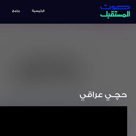
الرئيسية
برامج
حچـي عراقي