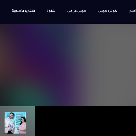
أخبار
خوش حچـي
حچـي عراقي
شنو؟
التقارير الأخبارية