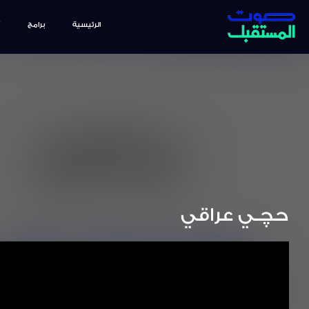
الرئيسية
برامج
حچـي عراقي