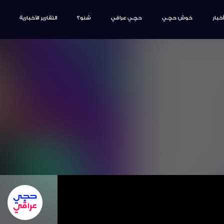
أخبار
خوش حچـي
حچـي عراقي
شنو؟
التقارير الأخبارية