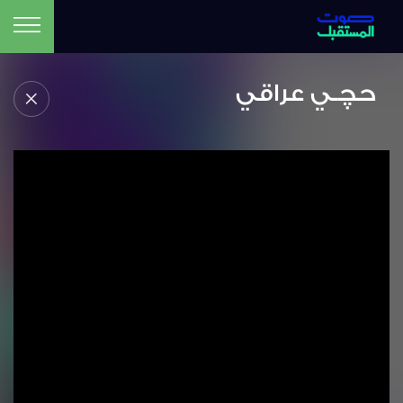
حچـي عراقي