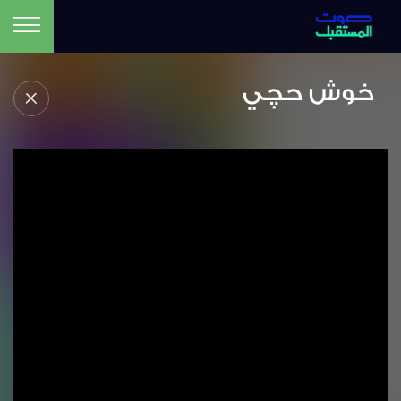
خوش حچي