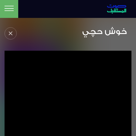
خوش حچي