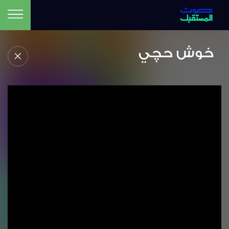
خوش حچي