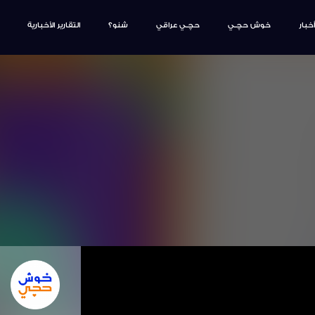
أخبار
خوش حچـي
حچـي عراقي
شنو؟
التقارير الأخبارية