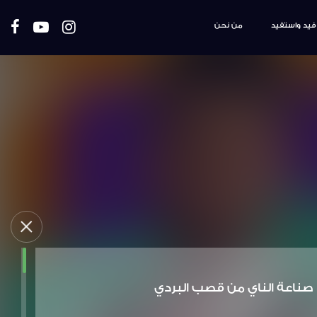
فيد واستفيد
من نحن
صناعة الناي من قصب البردي