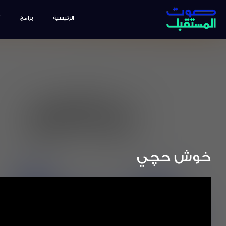
الرئيسية
برامج
خوش حچي