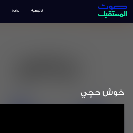
الرئيسية
برامج
خوش حچي