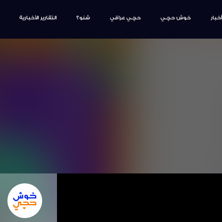
أخبار
خوش حچـي
حچـي عراقي
شنو؟
التقارير الأخبارية