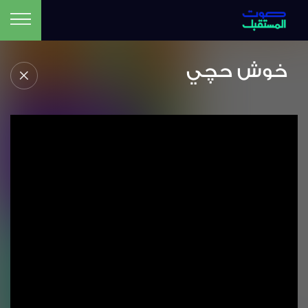
خوش حچي