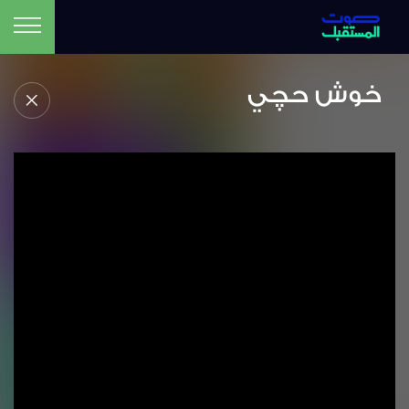
خوش حچي