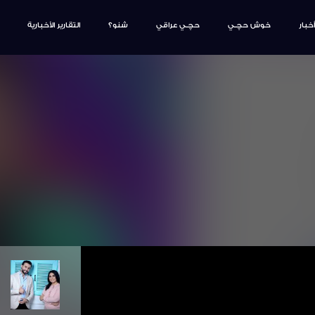
أخبار
خوش حچـي
حچـي عراقي
شنو؟
التقارير الأخبارية