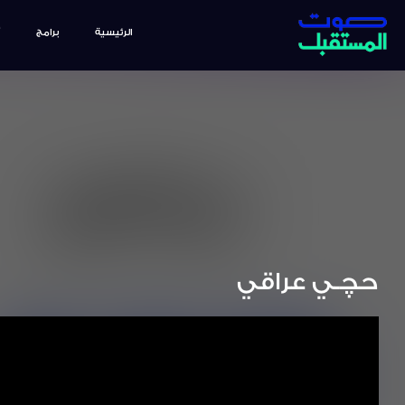
الرئيسية
برامج
حچـي عراقي