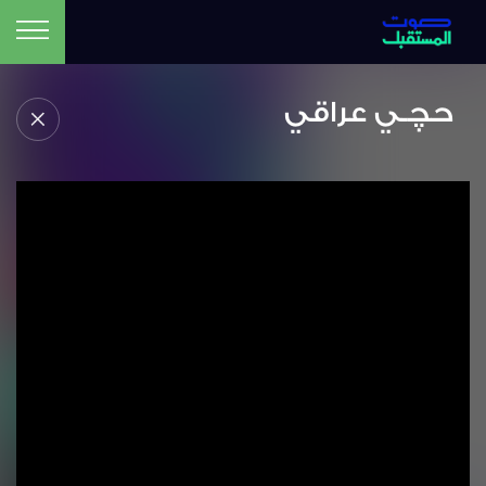
حچـي عراقي