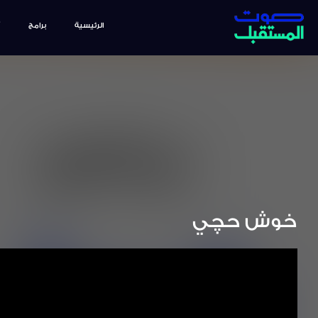
الرئيسية
برامج
خوش حچي