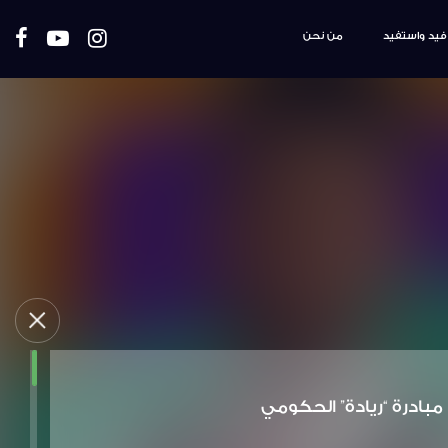
فيد واستفيد
من نحن
مبادرة “ريادة” الحكومي