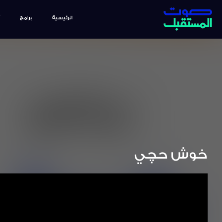
الرئيسية
برامج
خوش حچي