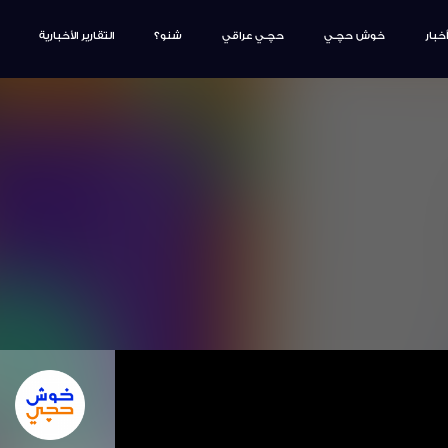
أخبار
خوش حچـي
حچـي عراقي
شنو؟
التقارير الأخبارية