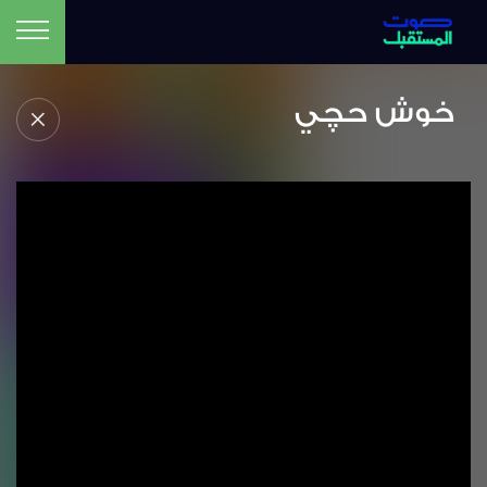
خوش حچي