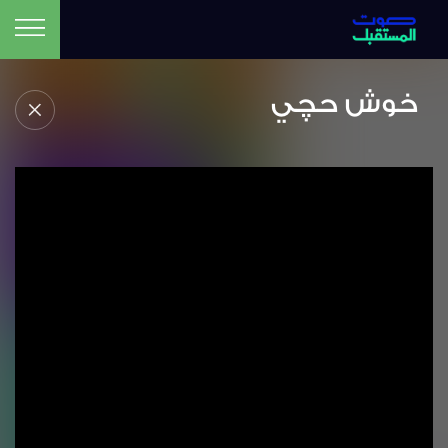
خوش حچي