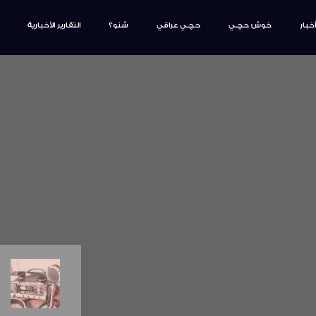
أخبار
خوش حچـي
حچـي عراقي
شنو؟
التقارير الأخبارية