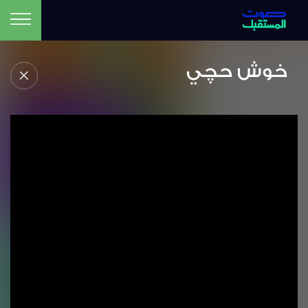
خوش حچي