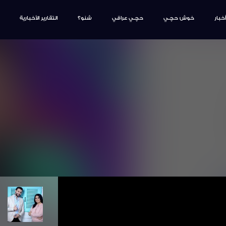
أخبار
خوش حچـي
حچـي عراقي
شنو؟
التقارير الأخبارية