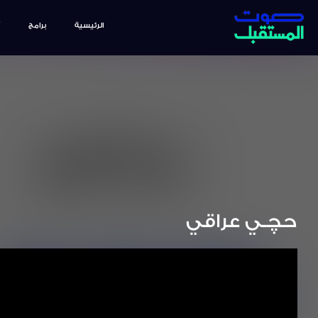
الرئيسية
برامج
حچـي عراقي