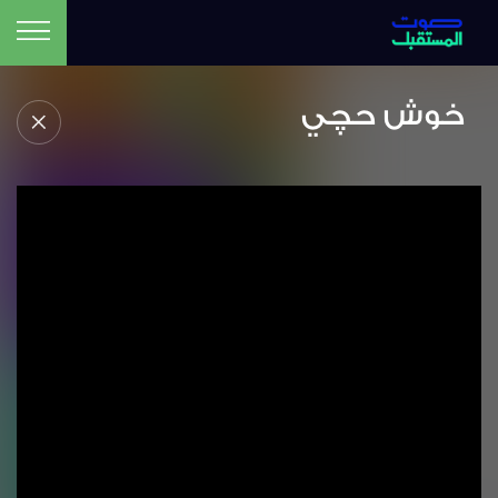
خوش حچي