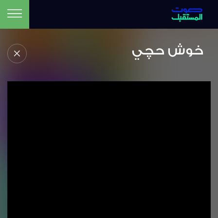
خوش حچي