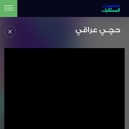
حچـي عراقي