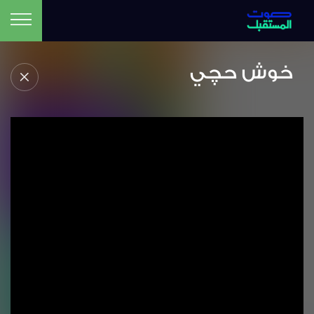
خوش حچي