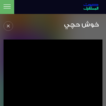
خوش حچي