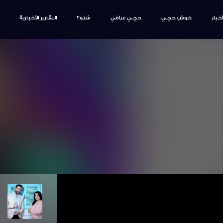
أخبار
خوش حچـي
حچـي عراقي
شنو؟
التقارير الأخبارية