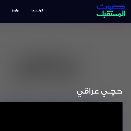
الرئيسية
برامج
حچـي عراقي