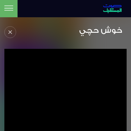
خوش حچي