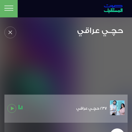
حچـي عراقي
237 حچـي عراقي