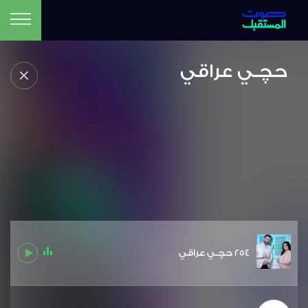
حچـي عراقي
254 حچـي عراقي