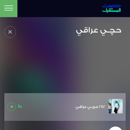
حچـي عراقي
272 حچـي عراقي