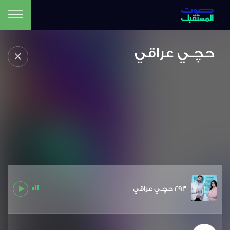
حچـي عراقي
293 حچـي عراقي