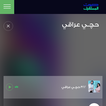
حچـي عراقي
322 حچـي عراقي