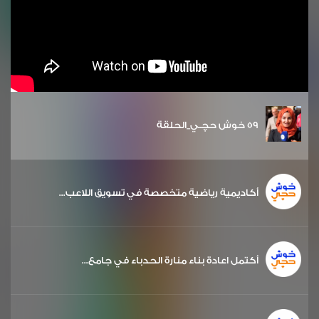
59 خوش حچـي_الحلقة
أكاديمية رياضية متخصصة في تسويق اللاعب...
أكتمل اعادة بناء منارة الحدباء في جامع...