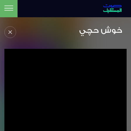
خوش حچي