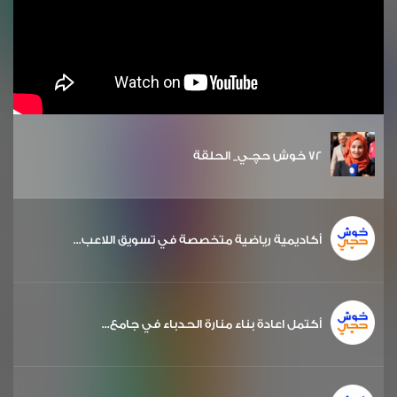
72 خوش حچـي_ الحلقة
أكاديمية رياضية متخصصة في تسويق اللاعب...
أكتمل اعادة بناء منارة الحدباء في جامع...