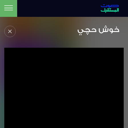
خوش حچي