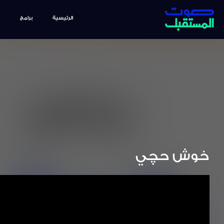
الرئيسية
برامج
خوش حچي