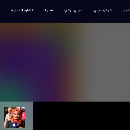
أخبار
خوش حچـي
حچـي عراقي
شنو؟
التقارير الأخبارية