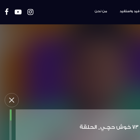
فيد واستفيد
من نحن
73 خوش حچـي_ الحلقة